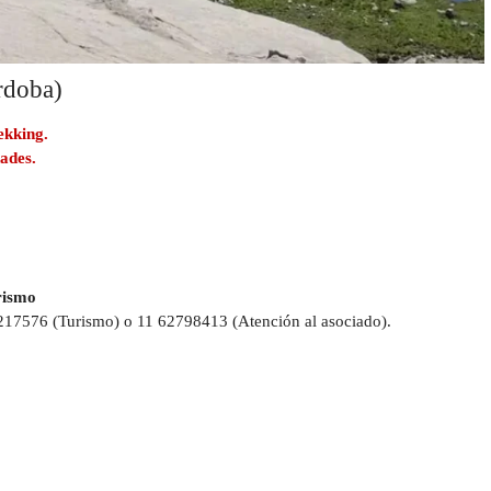
rdoba)
kking.
ades.
rismo
217576 (Turismo) o 11 62798413 (Atención al asociado).